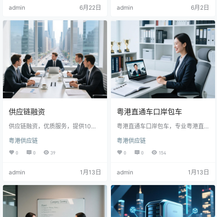
全、可持续发展。会议明确未来三
应对全球供应链波动，计划三年内
admin
6月22日
admin
6月2日
年将推出多项措施，包括建设信息
提升物流效率20%，推动百家企业
平台、设立联合工作组等。粤港贸
数字化转型。首批试点项目将在深
易额持续增长，合作对提升区域竞
圳、东莞及香港启动，双方将定期
争力和应对外部不确定性具有重要
对话确保合作推进。
意义。目前，首批试点项目已启
动，预计到2027年实现更高效的互
联互通。
供应链融资
粤港直通车口岸包车
供应链融资，优质服务，提供10亿
粤港直通车口岸包车，专业粤港直
以内的优质物流抵押的短期融资业
通车深圳湾口岸包车，24小时接
粤港供应链
粤港供应链
务。
送，覆盖全港，接受预约，高端出
行，拒绝中途加价，欢迎咨询
0
0
39
0
0
154
admin
1月13日
admin
1月13日