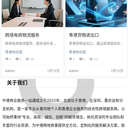
跨境电商物流服务‌
粤港货物进出口
跨境电商物流服务‌，提供‌海外采
粤港货物进出口，通过高增值供应
购、国际货运、进口清关、保税仓
链服务机制，助力内地企业扬帆出
粤港供应链
粤港供应链
储及供应链金融‌等核心服务。
海。
0
0
190
0
0
212
admin
1月13日
admin
1月13日
关于我们
中港商业服务一站通成立于2022年，总部位于香港，在深圳、重庆设有分
支机构，是一家专业从事内地个人和香港企业服务的综合性跨境服务商。公
司始终秉持“专业、高效、诚信、创新”的服务理念，依托资深的专业团队和
丰富的行业资源，为中港两地商事提供全方位、定制化的服务解决方案，助