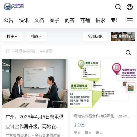
公告
快讯
文档
圈子
问答
商铺
供求
专题
导航
排序
筛选
全部标签
粤港供应链
广州，2025年4月5日粤港供
粤港供应链合作持续深化，2024年
贸易总额达1.3万亿美元，同比增长
未分类
应链合作再升级，两地在物
8.2%，广东作为香港最大贸易伙
伴，出口机电、电子等产品。两地
0
0
6
流、贸易及技术协同方面达
广东省与香港近日举行粤港供应链
在物流、贸易及产业协同方面取得