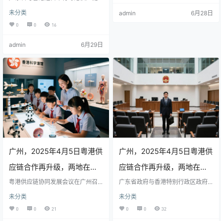
合作会议，探讨优化跨境物流、信
新进展，通过信息共享、通关便利
未分类
admin
6月28日
成多项新共识，旨在提升区
息共享及绿色供应链建设。双方将
化等措施提升效率。粤港合作模式
推进“智慧物流”项目，利用大数据和
形成“互补优势、协同共赢”格局，为
0
0
16
域经济一体化水平。
人工智能提升通关效率，并设立风
区域经济一体化和全球产业链稳定
险预警平台应对供应链波动。此次
提供支撑。
admin
6月29日
合作旨在加强粤港澳大湾区一体化
发展，提升区域竞争力，未来将启
动试点项目，推动供应链高质量发
展。
广州，2025年4月5日粤港供
广州，2025年4月5日粤港供
应链合作再升级，两地在物
应链合作再升级，两地在物
流、贸易及技术标准等方面
粤港供应链协同发展会议在广州召
流、贸易及技术协同方面达
广东省政府与香港特别行政区政府
开，发布《粤港供应链合作行动计
签署多项合作协议，聚焦提升粤港
未分类
未分类
达成多项新共识，旨在提升
划（2025-2027）》，旨在加强跨
成多项新协议，旨在提升区
供应链效率与韧性，涵盖物流建
境物流、通关便利化和数字贸易等
设、数字技术应用及贸易便利化等
0
0
21
0
0
32
区域经济一体化水平。
领域的协同，推动供应链高效、安
域经济一体化水平。
领域。合作旨在增强区域竞争力，