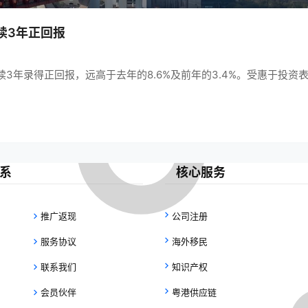
续3年正回报
续3年录得正回报，远高于去年的8.6%及前年的3.4%。受惠于投资
系
核心服务
推广返现
公司注册
服务协议
海外移民
联系我们
知识产权
会员伙伴
粤港供应链