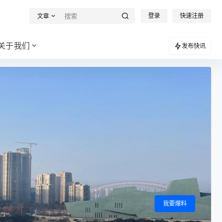
登录
快速注册
文章
关于我们
发布快讯
我要爆料