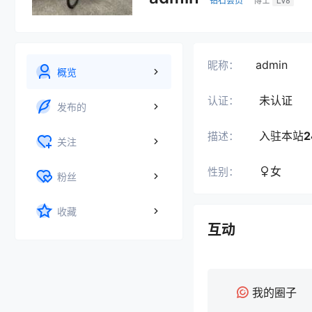
钻石会员
博士
Lv6
admin
昵称：
概览
未认证
认证：
发布的
入驻本站
2
描述：
关注
女
性别：
粉丝
收藏
互动
我的圈子