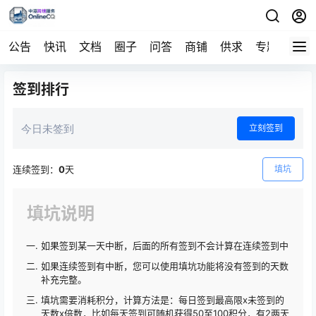
公告
快讯
文档
圈子
问答
商铺
供求
专题
导航
签到排行
今日未签到
立刻签到
连续签到：
0
天
填坑
填坑说明
如果签到某一天中断，后面的所有签到不会计算在连续签到中
如果连续签到有中断，您可以使用填坑功能将没有签到的天数
补充完整。
填坑需要消耗积分，计算方法是：每日签到最高限x未签到的
天数x倍数，比如每天签到可随机获得50至100积分，有2两天