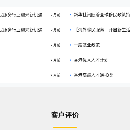
民服务行业迎来新机遇与
新华社讯随着全球移民政策
2 月前
询量显著上升，反映出民
近日，多家移民中介机构表
民服务行业迎来新机遇与
【海外移民服务：开启新生
2 月前
客户咨询量有所下降，但专
询量显著上升，反映出国
一般就业政策
7 月前
香港优秀人才计划
7 月前
香港高端人才通-B类
7 月前
客户评价