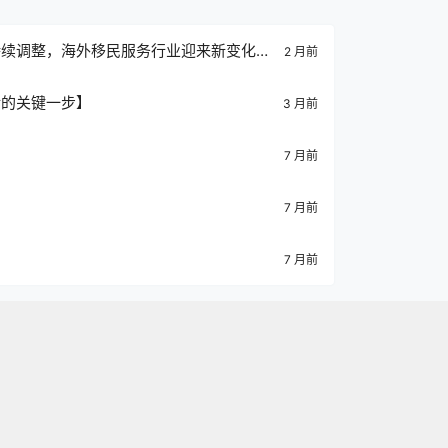
持续调整，海外移民服务行业迎来新变化。
2 月前
示，受多国签证政策收紧及经济环境影响，
活的关键一步】
3 月前
业服务需求仍在上升。
7 月前
7 月前
7 月前