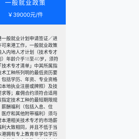
一般就业政策
￥39000元/件
港一般就业计划申请签证／进
许可来港工作，一般就业政策
输入内地人才计划（技术专才
别）年龄介乎18至40岁，须符
「技术专才清单」中其所属指
技术工种所列明的最低资历要
，包括学历、年资、专业资格
如本地执业注册或牌照）及技
要求等；雇佣合约须符合适用
该指定技术工种的最短期限规
；薪酬福利（包括入息、住
、医疗和其他附带福利）须与
时本港相关技术专才的市场薪
福利大致相同，并且不低于当
本港拥有专上教育非学位学历