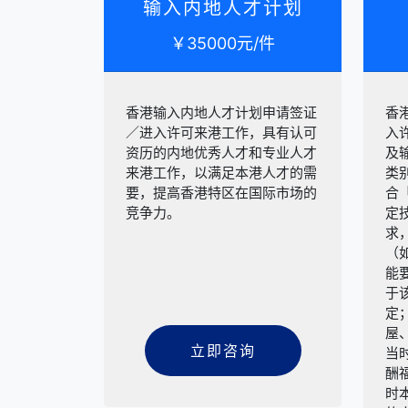
输入内地人才计划
￥35000元/件
香港输入内地人才计划申请签证
香
／进入许可来港工作，具有认可
入
资历的内地优秀人才和专业人才
及
来港工作，以满足本港人才的需
类
要，提高香港特区在国际市场的
合
竞争力。
定
求
（
能
于
定
屋
立即咨询
当
酬
时