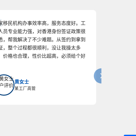
我是一名企业高管，为了事业发展和孩子教
育，决定办理香港身份签证。一开始，我对
相关政策和流程一窍不通，在网上找了很多
资料，还是一头雾水。后来经朋友推荐找到
了这家机构。他们为我详细讲解了香港身份
的优势和申请条件，制定了专属方案。在准
备资料阶段，工作人员不放过任何一个细
节，反复核对。遇到突发情况，他们也迅速
协调解决。经过几个月的努力，我终于拿到
了签证，开启了人生新篇章。感谢这家机构
的一路相伴！
梁女士
某世界五百强高管