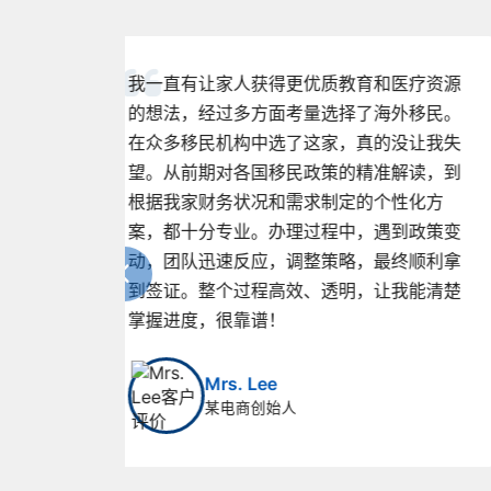
医疗资源
在决定移民前，我咨询了好多家机构，每家
外移民。
的说法和方案都不一样，让我很纠结。直到
没让我失
遇到这家，对比之下优势太明显了。他们对
解读，到
各国移民政策的了解非常深入，能精准指出
性化方
不同项目的优缺点。而且服务细致周到，不
到政策变
像有些机构只管把项目推出去。在他们的帮
终顺利拿
助下，我顺利拿到了心仪国家的签证。真心
我能清楚
推荐给有移民需求的朋友！
王先生
某科技上市公司创始人