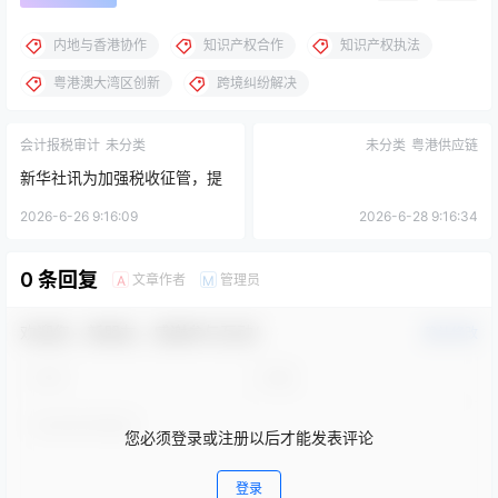
内地与香港协作
知识产权合作
知识产权执法
粤港澳大湾区创新
跨境纠纷解决
会计报税审计
未分类
未分类
粤港供应链
新华社讯为加强税收征管，提
升企业财务透明度，国家税务
2026-6-26 9:16:09
2026-6-28 9:16:34
总局近日宣布将全面推行会计
0 条回复
文章作者
管理员
A
M
报税审计制度，要求所有纳入
监管范围的企业在年度申报时
欢迎您，新朋友，感谢参与互动！
确认修改
提交经专业机构审核的财务报
表。
您必须登录或注册以后才能发表评论
登录