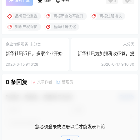
海报分享
收藏
举报
0
0
品牌建设重视
商标审查效率提升
商标注册增长
知识产权保护
营商环境优化
企业增值服务
未分类
未分类
新华社讯近日，多家企业开始
新华社讯为加强税收征管，提
通过提供增值服务提升客户粘
升企业财务透明度，国家税务
2026-6-15 9:16:28
2026-6-17 9:16:30
性与市场竞争力，这一趋势在
总局近日发布通知，要求各地
0 条回复
文章作者
管理员
A
M
制造业和服务业中尤为明显。
税务机关在2024年第四季度开
随着市场竞争加剧，企业正从
展会计报税与审计专项检查工
欢迎您，新朋友，感谢参与互动！
确认修改
单纯的产品销售转向综合服务
作。
模式，以增强用户价值。
您必须登录或注册以后才能发表评论