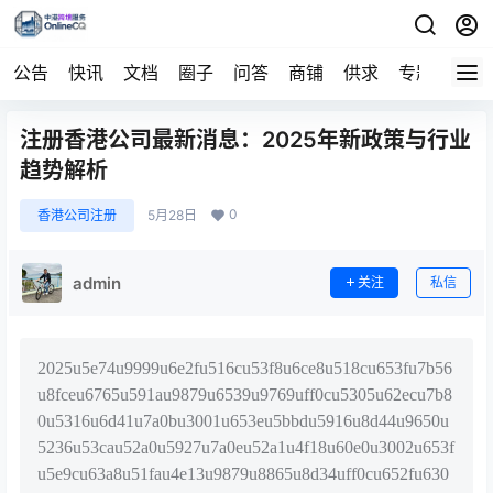
公告
快讯
文档
圈子
问答
商铺
供求
专题
导航
注册香港公司最新消息：2025年新政策与行业
趋势解析
0
香港公司注册
5月28日
admin
关注
私信
2025u5e74u9999u6e2fu516cu53f8u6ce8u518cu653fu7b56
u8fceu6765u591au9879u6539u9769uff0cu5305u62ecu7b8
0u5316u6d41u7a0bu3001u653eu5bbdu5916u8d44u9650u
5236u53cau52a0u5927u7a0eu52a1u4f18u60e0u3002u653f
u5e9cu63a8u51fau4e13u9879u8865u8d34uff0cu652fu630