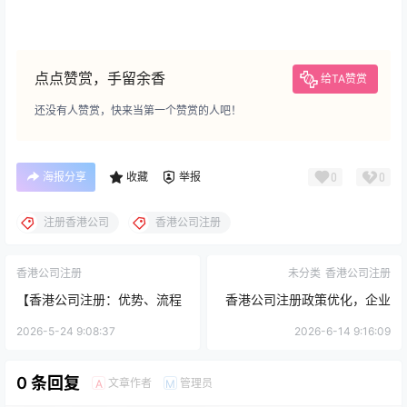
点点赞赏，手留余香
给TA赞赏
还没有人赞赏，快来当第一个赞赏的人吧！
海报分享
收藏
举报
0
0
注册香港公司
香港公司注册
香港公司注册
未分类
香港公司注册
【香港公司注册：优势、流程
香港公司注册政策优化，企业
与实用建议】
设立流程更便捷
2026-5-24 9:08:37
2026-6-14 9:16:09
0 条回复
文章作者
管理员
A
M