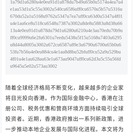
1u79d1u6280u4e0eu91d1u878du7b49u65b0u5174u4ea7u4
e1au53d1u5c55u3002u540cu65f6uff0cu6570u5b57u5316u
670du52a1u5168u9762u5347u7ea7uff0cu63d0u5347u4f01
u4e1au6ce8u518cu6548u7387u3002u8de8u5883u8d38u66
13u4e0eu91d1u878du79d1u6280u6210u4e3au70edu70b9u
ff0cu9999u6e2fu6301u7eedu5438u5f15u5168u7403u6295
u8d44u8005u3002u672cu6587u89e3u6790u6700u65b0u6
53fu7b56u4e0eu884cu4e1au8d8bu52bfuff0cu52a9u529bu
4f01u4e1au628au63e1u673au9047uff0cu62d3u5c55u56fd
u9645u5e02u573au3002
随着全球经济格局不断变化，越来越多的企业家
将目光投向香港。作为国际金融中心，香港在注
册公司、税务优惠和营商环境方面持续吸引全球
投资者。近期，香港政府推出一系列新政策，进
一步推动本地企业发展与国际化进程。本文将为