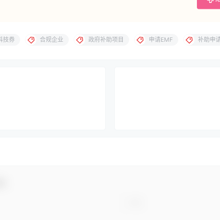
科技券
合规企业
政府补助项目
申请EMF
补助申
动！