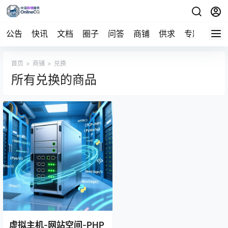
公告
快讯
文档
圈子
问答
商铺
供求
专题
导航
首页
>
商铺
>
兑换
所有兑换的商品
虚拟主机-网站空间-PHP