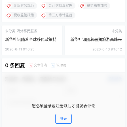
企业财务规范
会计信息真实性
税务稽查加强
税收监管政策
第三方审计监督
未分类
海外移民服务
未分类
新华社讯随着全球移民政策持
新华社讯随着暑期旅游高峰来
续调整，海外移民服务行业迎
临，国内团队游和研学旅行市
2026-6-11 9:16:25
2026-6-13 9:16:12
来新机遇与挑战。近日，多家
场持续升温。据文旅部最新数
0 条回复
文章作者
管理员
A
M
移民服务机构表示，近期咨询
据显示，7月份全国接待团队游
量显著上升，反映出民众对海
客超过1200万人次，较去年同
欢迎您，新朋友，感谢参与互动！
确认修改
外移民需求的增加。
期增长近三成。
您必须登录或注册以后才能发表评论
登录