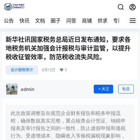
公告
快讯
文档
圈子
问答
商铺
供求
专题
导航
新华社讯国家税务总局近日发布通知，要求各
地税务机关加强会计报税与审计监管，以提升
税收征管效率，防范税收流失风险。
0
会计报税审计
6月12日
admin
关注
私信
此次政策调整旨在规范企业财务报告和税务申报流
程，确保数据真实完整，重点核查会计凭证、纳税申
报表及审计报告之间的一致性，防止虚假申报和逃税
行为。受虚增成本、隐瞒收入等偷税漏税现象影响，