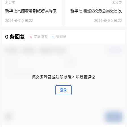
未分类
未分类
新华社讯随着暑期旅游高峰来
新华社讯国家税务总局近日发
临，国内团队游和研学旅行市
布通知，要求各地税务机关加
2026-6-7 9:16:22
2026-6-9 9:16:22
场持续升温。据文旅部最新数
强会计报税与审计监管，以提
0 条回复
文章作者
管理员
A
M
据显示，7月份全国接待团队游
升税收征管效率和企业财务透
客超过1200万人次，较去年同
明度。此次政策调整旨在应对
欢迎您，新朋友，感谢参与互动！
确认修改
期增长近30%。
近年来企业财务数据造假、偷
逃税等违法行为的上升趋势。
您必须登录或注册以后才能发表评论
登录
提交