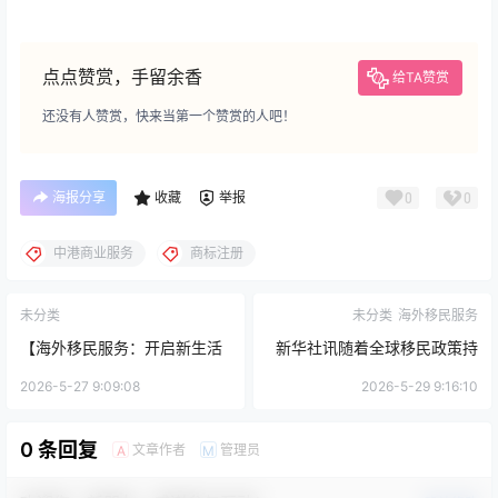
点点赞赏，手留余香
给TA赞赏
还没有人赞赏，快来当第一个赞赏的人吧！
海报分享
收藏
举报
0
0
中港商业服务
商标注册
未分类
未分类
海外移民服务
【海外移民服务：开启新生活
新华社讯随着全球移民政策持
的关键一步】
续调整，海外移民服务行业迎
2026-5-27 9:09:08
2026-5-29 9:16:10
来新机遇与挑战。近日，多家
0 条回复
文章作者
管理员
A
M
移民服务机构表示，近期咨询
量显著上升，反映出国际移民