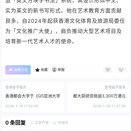
造「英文方块字书法」系统，其设计形似中文、
实为英文的新书写形式。他在艺术教育方面贡献
良多，自2024年起获香港文化体育及旅游局委任
为「文化推广大使」，肩负推动大型艺术项目及
培育新一代艺术人才的使命。
海报分享
收藏
举报
香港留学服务
香港留学服务
香港都会大学于《QS亚洲大学
都大获研资局逾3,300万港元
排名2026》位列393位 跃升
研究资助 占总额逾三成七，续
2026-1-19 17:50:46
2026-1-20 11:37:50
逾140位晋身亚洲400强
居自资院校之冠
0 条回复
文章作者
管理员
A
M