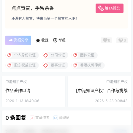
点点赞赏，手留余香
给TA赞赏
还没有人赞赏，快来当第一个赞赏的人吧！
海报分享
收藏
举报
0
0
个人身份公证
公司公证
团体公证
股东权益公证
董事公证
香港执牌律师
中港知识产权
中港知识产权
作品著作申请
【中港知识产权：合作与挑战
并存的未来】
2026-1-13 18:40:06
2026-5-23 9:08:43
0 条回复
文章作者
管理员
A
M
欢迎您，新朋友，感谢参与互动！
确认修改