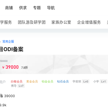
商铺
供求
专题
导航
学服务
团队游及研学团
家族办公室
企业增值服务
>
常用企服
目ODI备案
￥
50000
39000
￥
：
7.8折
白银会员
黄金会员
铂金会员
钻石会员
学前班
Lv0
小学
Lv1
用户
博导
Lv7
39000
9.9k