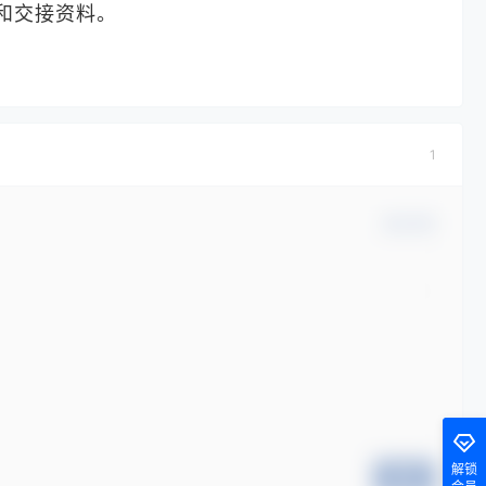
和交接资料。
1
确认修改
解锁
提交