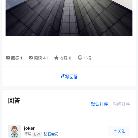
回答
1
阅读
41
收藏
0
举报
写回答
回答
默认排序
时间排序
joker
关注
博导
Lv7
钻石会员