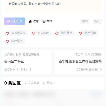
还没有人赞赏，快来当第一个赞赏的人吧！
海报分享
收藏
举报
0
0
全球化发展
智能移民
海外移民
移民咨询
移民服务
海外移民服务
香港留学服务
未分类
海外移民服务
香港留学签证
新华社讯随着全球移民政策持
续调整，海外移民服务行业迎
2026-1-13 19:43:42
2026-5-29 9:16:10
来新机遇与挑战。近日，多家
0 条回复
文章作者
管理员
A
M
移民服务机构表示，近期咨询
量显著上升，反映出国际移民
欢迎您，新朋友，感谢参与互动！
确认修改
需求的多样化趋势。