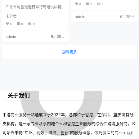
伴，出口机电、电子等产品。两地
0
0
6
流、贸易及技术协同方面达
广东省与香港近日举行粤港供应链
在物流、贸易及产业协同方面取得
合作会议，探讨优化跨境物流、信
新进展，通过信息共享、通关便利
未分类
admin
6月28日
成多项新共识，旨在提升区
息共享及绿色供应链建设。双方将
化等措施提升效率。粤港合作模式
推进“智慧物流”项目，利用大数据和
形成“互补优势、协同共赢”格局，为
0
0
16
域经济一体化水平。
人工智能提升通关效率，并设立风
区域经济一体化和全球产业链稳定
险预警平台应对供应链波动。此次
提供支撑。
admin
6月29日
合作旨在加强粤港澳大湾区一体化
发展，提升区域竞争力，未来将启
动试点项目，推动供应链高质量发
展。
加载更多
关于我们
中港商业服务一站通成立于2022年，总部位于香港，在深圳、重庆设有分
支机构，是一家专业从事内地个人和香港企业服务的综合性跨境服务商。公
司始终秉持“专业、高效、诚信、创新”的服务理念，依托资深的专业团队和