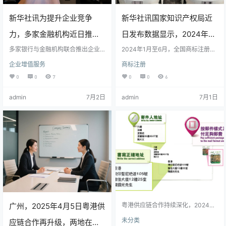
新华社讯为提升企业竞争
新华社讯国家知识产权局近
力，多家金融机构近日推出
日发布数据显示，2024年上
多项企业增值服务计划，涵
多家银行与金融机构联合推出企业
半年我国商标注册申请量同
2024年1月至6月，全国商标注册申
增值服务方案，涵盖融资支持、战
请量达152.3万件，同比增长12.
企业增值服务
商标注册
盖财务咨询、市场拓展及数
略规划、管理优化及数字化转型
比增长12.3%，达到152万
3%，其中商品类商标占78%。广
等，助力企业高质量发展。项目覆
东、江苏、浙江为申请量前三省。
0
0
7
0
0
6
字化转型支持等多方面内
盖多个重点行业，首批已有200余家
件，创历史新高。这一数据
增长得益于知识产权保护加强及“放
企业参与，服务内容可根据企业需
管服”改革优化流程。企业重视品牌
admin
7月2日
admin
7月1日
容。
求灵活选择。该计划响应国家政
反映出我国企业品牌意识持
建设，商标注册反映经济高质量发
策，旨在强化企业服务体系，推动
展，同时海外布局增加。国家将提
实体经济进步，未来有望构建更完
续增强，市场活力进一步释
升审查效率并加强监管，维护市场
善的金融服务生态。
公平。
放。
广州，2025年4月5日粤港供
粤港供应链合作持续深化，2024年
贸易总额达1.3万亿美元，同比增长
未分类
应链合作再升级，两地在物
8.2%，广东作为香港最大贸易伙