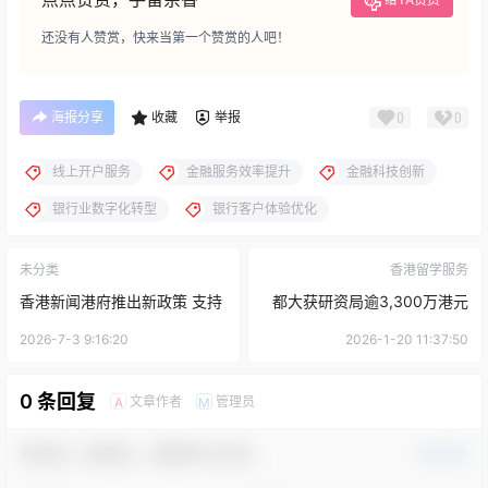
还没有人赞赏，快来当第一个赞赏的人吧！
海报分享
收藏
举报
0
0
线上开户服务
金融服务效率提升
金融科技创新
银行业数字化转型
银行客户体验优化
未分类
香港留学服务
香港新闻港府推出新政策 支持
都大获研资局逾3,300万港元
留学生就业与创业
研究资助 占总额逾三成七，续
2026-7-3 9:16:20
2026-1-20 11:37:50
居自资院校之冠
0 条回复
文章作者
管理员
A
M
欢迎您，新朋友，感谢参与互动！
确认修改