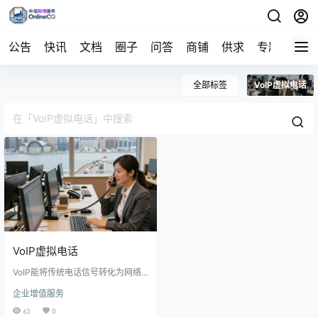
公告
快讯
文档
圈子
问答
商铺
供求
专题
导航
全部标签
VoIP虚拟电话
VoIP虚拟电话
VoIP能将传统电话信号转化为网络
信号的虚拟拨号设备，是用于在GS
企业增值服务
M（全球移动通讯系统）网络和VoI
P（基于IP的语音传输）之间建立直
63
0
接连接的一系列GSM网关