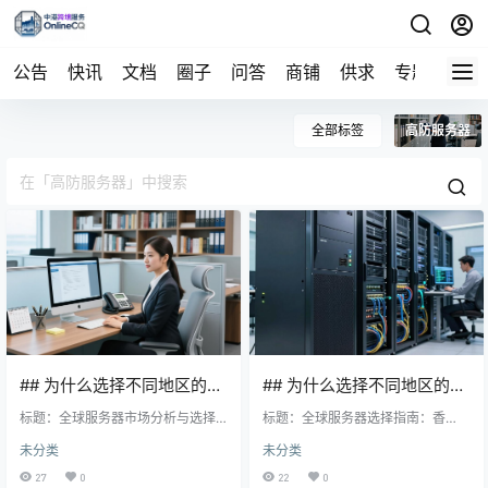
公告
快讯
文档
圈子
问答
商铺
供求
专题
导航
全部标签
高防服务器
## 为什么选择不同地区的服
## 为什么选择不同地区的服
务器？
标题：全球服务器市场分析与选择
务器？
标题：全球服务器选择指南：香
指南 I. 香港服务器 A. 优势 地理位置
港、美国、日本、韩国、英国及欧
未分类
未分类
优越，连接速度快 香港作为国际金
洲服务器的适用场景与特点 I. 香港
融中心，拥有多个直连的海底光缆
服务器 A. 地理位置优势 香港作为国
27
0
22
0
和卫星链路，确保了数据传输的高
际金融中心，拥有稳定的网络基础