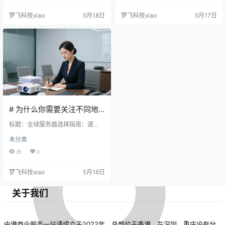
速度和低延迟。例如，香港至中国
设施和低延迟的网络连接。其数据
梦飞科技xiao
5月18日
梦飞科技xiao
5月17日
大陆的直连带宽已经达到20Gbps，
中心位于亚洲的中心位置，可以有
大大缩短了数据传输时间。 法律环
效地处理来自全球各地的数据流
境稳定，适合商业运营 香港的法律
量，确保数据传输的高速和稳定。
体系成熟、透明，对于企业的合法
此外，香港的地理位置也使其成为
经营提供了有力保障。同时，香港
连接中国大陆与国际市场的理想桥
政府对数据保护和隐私权的重视，
梁，对于需要快速响应市场的企业
为企业提供了良…
来说，香港服务器提供了极佳的地…
# 为什么你需要关注不同地
区的服务器？
标题：全球服务器选择指南：速
度、安全与市场定位 I. 香港服务器
未分类
A. 访问速度 香港服务器因其地理位
置的优势，通常提供极高的访问速
25
0
度。由于其位于亚洲的中心地带，
连接中国大陆和其他亚洲国家的网
梦飞科技xiao
5月16日
络延迟极低，这使得用户能够体验
到几乎实时的页面加载和响应时
间。例如，根据Speedtest的数据，
关于我们
香港服务器的平均下载速度可达100
Mbps，而上传速度则在5-10Mbps
之间，这对于需要处理大量数据或
视频流…
中港商业服务一站通成立于2022年，总部位于香港，在深圳、重庆设有分