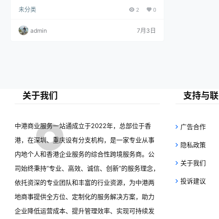
包括灵活的留港工作安排、加强企业与留学生联系平
未分类
2
0
台，以及提供创业资金与谘询。此举旨在吸引国际人
才，强化香港作为亚太人才中心的地位，并促进经济
多元化。政策是“人才战略”的一部分，配合放宽入境
admin
7月3日
限制及优化配套服务，未来将持续提升学生就业竞争
力，预计下月正式公布细节。
关于我们
支持与联
中港商业服务一站通成立于2022年，总部位于香
广告合作
港，在深圳、重庆设有分支机构，是一家专业从事
隐私政策
内地个人和香港企业服务的综合性跨境服务商。公
关于我们
司始终秉持“专业、高效、诚信、创新”的服务理念，
投诉建议
依托资深的专业团队和丰富的行业资源，为中港两
地商事提供全方位、定制化的服务解决方案，助力
企业降低运营成本、提升管理效率、实现可持续发