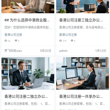
## 为什么选择中港商业服
香港公司注册三独立办公室9
务？
您好！您提到的中港商业服务听起
平米可办公和秘书服务
香港公司注册套餐，亚马逊电商公
来很不错。它们为企业提供一站式
司首选，包括： 1、官费； 2、独立
香港公司注册
香港公司注册
解决方案，涵盖香港公司注册、会
办公室9平米内，可挂水牌可办公，
计报税审计、海外移民、知识产权
独立信箱； 3、公司秘书服务； 4、
26
0
219
0
保护及供应链管理等。同时，还提
资料齐全一天可获得电子证件
供团队游、银行开户和留学服务等
梦飞科技xiao
5月20日
admin
1月13日
增值服务，助力企业拓展业务与提
升竞争力。选择专业可靠的服务
商，有助于实现长期发展与国际化
战略。
香港公司注册二独立办公室2
香港公司注册一共享办公和
平米内和秘书服务
香港公司注册套餐，包括： 1、官
收信地址及秘书服务
香港公司注册套餐，包括： 1、官
费； 2、独立办公室2平米内，可挂
费； 2、一年地址挂靠，共享收信地