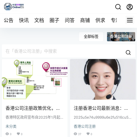
公告
快讯
文档
圈子
问答
商铺
供求
专题
导航
全部标签
香港公司注册
香港公司注册政策优化，企
注册香港公司最新消息：
业设立流程更便捷
香港特区政府宣布自2025年1月起优
2025年新政策与行业趋势解
2025u5e74u9999u6e2fu516cu53f
化公司注册流程，简化申请程序并
8u6ce8u518cu653fu7b56u8fceu6
未分类
香港公司注册
推出线上服务平台，提升企业设立
析
765u591au9879u6539u9769uff0c
效率，以增强国际资本吸引力。此
u5305u62ecu7b80u5316u6d41u7
0
0
37
0
举旨在巩固香港作为国际金融中心
a0bu3001u653eu5bbdu5916u8d