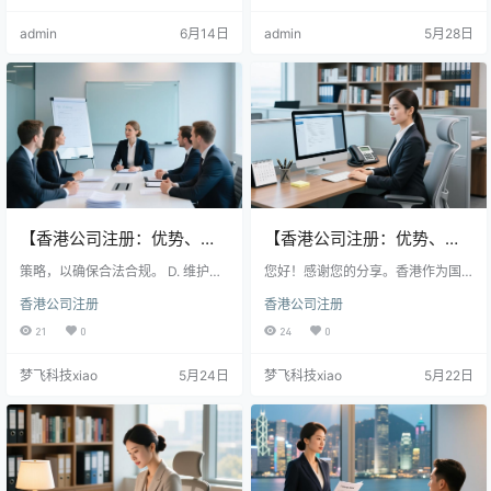
的地位，推动中小企业发展，并加
44u9650u5236u53cau52a0u592
admin
6月14日
admin
5月28日
强与粤港澳大湾区的经济联系。尽
7u7a0eu52a1u4f18u60e0u3002u
管流程简化，企业仍需遵守相关法
653fu5e9cu…
规，确保合法合规经营。数据显
示，2024年上半年香港新增注册公
司数量增长显著，反映市场信心持
续增强。
【香港公司注册：优势、流
【香港公司注册：优势、流
程与实用建议】
策略，以确保合法合规。 D. 维护公
程与实用建议】
您好！感谢您的分享。香港作为国
司形象和声誉
际商业中心，确实有很多优势。企
香港公司注册
香港公司注册
业注册流程包括准备公司名称、股
东资料等文件，通常需3-5个工作
21
0
24
0
日。企业需注意名称查重、注册资
本设定及合规经营，同时每年需提
梦飞科技xiao
5月24日
梦飞科技xiao
5月22日
交年报以维持合法运营。合理规划
与了解相关法规是确保公司顺利发
展的关键。