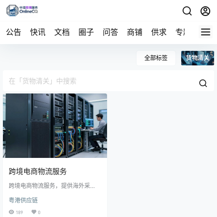
公告
快讯
文档
圈子
问答
商铺
供求
专题
导航
全部标签
货物清关
跨境电商物流服务‌
跨境电商物流服务‌，提供‌海外采
购、国际货运、进口清关、保税仓
粤港供应链
储及供应链金融‌等核心服务。
189
0