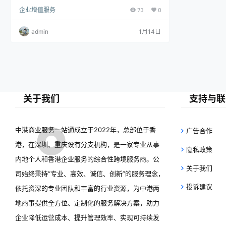
件、网路或应用程式，无需传统传真机，就能在电
企业增值服务
73
0
脑、平板或手机上发送和接收传真文件。它提供独立
的传真号码，将传真以附件（如PDF）形式传到您的
信箱，方便储存、转寄，并可支援彩色传真、垃圾传
admin
1月14日
真过滤等功能。
关于我们
支持与联
中港商业服务一站通成立于2022年，总部位于香
广告合作
港，在深圳、重庆设有分支机构，是一家专业从事
隐私政策
内地个人和香港企业服务的综合性跨境服务商。公
关于我们
司始终秉持“专业、高效、诚信、创新”的服务理念，
投诉建议
依托资深的专业团队和丰富的行业资源，为中港两
地商事提供全方位、定制化的服务解决方案，助力
企业降低运营成本、提升管理效率、实现可持续发