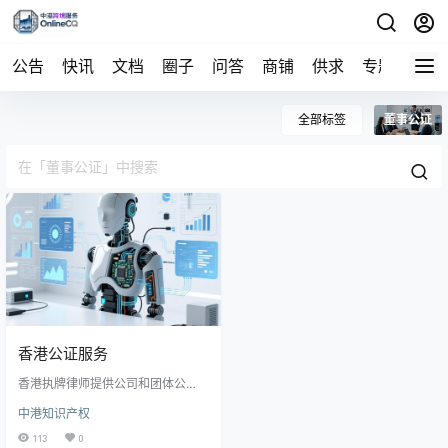
公告
快讯
文档
圈子
问答
商铺
供求
专题
导航
全部标签
董事公证
香港公证服务
香港执牌律师提供公司和团体公
证，董事和股东权益公证，个人身
中港知识产权
份公证等，并可用于中国内地重要
场合。
113
0