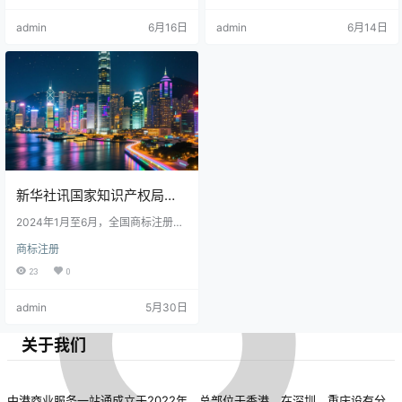
比增长12.3%，达到152万
降低，品牌价值提升。国家持续优
的地位，推动中小企业发展，并加
admin
6月16日
admin
6月14日
件，创历史新高。这一数据
化商标服务，强化保护体系，助力
强与粤港澳大湾区的经济联系。尽
企业增强全球竞争力。
管流程简化，企业仍需遵守相关法
反映出我国企业品牌意识持
规，确保合法合规经营。数据显
示，2024年上半年香港新增注册公
续增强，市场活力进一步释
司数量增长显著，反映市场信心持
续增强。
放。
新华社讯国家知识产权局近
日发布数据显示，2024年上
2024年1月至6月，全国商标注册申
请量达152.3万件，同比增长12.
商标注册
半年我国商标注册申请量同
3%。商品类商标占78%，服务类占
22%。广东、江苏、浙江为最活跃
23
0
比增长12.3%，达到152万
地区。商标申请增长与营商环境优
化及知识产权保护政策密切相关，
admin
5月30日
件，创历史新高。这一数据
注册流程简化使周期缩短至6个月。
企业重视品牌建设，反映经济高质
反映出我国企业品牌意识持
量发展。未来将推进便利化改革，
关于我们
加强知识产权保护。
续增强，市场活力进一步释
放。
中港商业服务一站通成立于2022年，总部位于香港，在深圳、重庆设有分