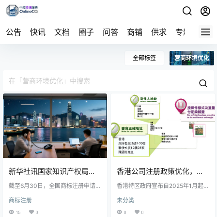
公告
快讯
文档
圈子
问答
商铺
供求
专题
导航
全部标签
营商环境优化
新华社讯国家知识产权局近
香港公司注册政策优化，企
日发布数据显示，2024年上
截至6月30日，全国商标注册申请量
业设立流程更便捷
香港特区政府宣布自2025年1月起优
达152万件，同比增长12.3%，其中
化公司注册流程，简化申请程序并
商标注册
未分类
半年我国商标注册申请量同
国内申请人占比89.7%。国际商标申
推出线上服务平台，提升企业设立
请量也保持增长。商标审查周期由1
效率，以增强国际资本吸引力。此
15
0
0
0
2个月缩短至8个月，企业维权成本
举旨在巩固香港作为国际金融中心