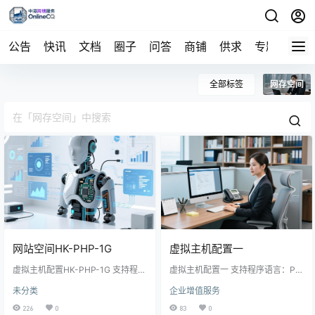
公告
快讯
文档
圈子
问答
商铺
供求
专题
导航
全部标签
网存空间
网站空间HK-PHP-1G
虚拟主机配置一
虚拟主机配置HK-PHP-1G 支持程序
虚拟主机配置一 支持程序语言：PH
语言：PHP，HTML，JS； 网存容
P，HTML，JS； 网存容量：1G FT
未分类
企业增值服务
量：1G FTP账呢：1个 IP地址：1个
P账呢：1个 IP地址：1个 数据库：2
数据库：2个
个
226
0
83
0