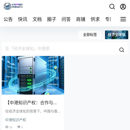
公告
快讯
文档
圈子
问答
商铺
供求
专题
导航
全部标签
经济全球化
【中港知识产权：合作与挑
战并存的未来】
在经济全球化的背景下，中国与香
港在知识产权领域既有深入合作，
中港知识产权
也面临挑战。两地通过互认机制和
“一带一路”等平台加强技术共享与执
26
0
法协作，但法律体系差异及数字经