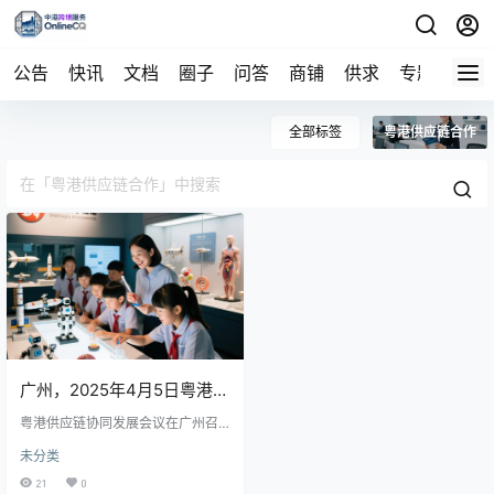
公告
快讯
文档
圈子
问答
商铺
供求
专题
导航
全部标签
粤港供应链合作
广州，2025年4月5日粤港供
应链合作再升级，两地在物
粤港供应链协同发展会议在广州召
开，发布《粤港供应链合作行动计
未分类
流、贸易及技术标准等方面
划（2025-2027）》，旨在加强跨
境物流、通关便利化和数字贸易等
21
0
领域的协同，推动供应链高效、安