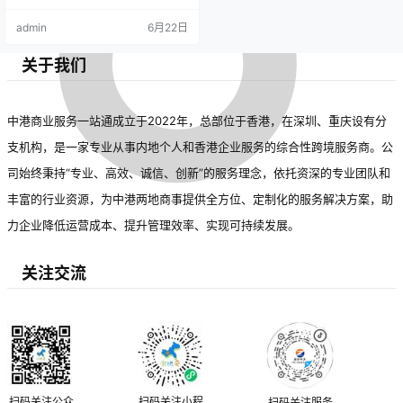
达成多项新共识，旨在提升
全、可持续发展。会议明确未来三
admin
6月22日
区域经济一体化水平。
年将推出多项措施，包括建设信息
平台、设立联合工作组等。粤港贸
易额持续增长，合作对提升区域竞
关于我们
争力和应对外部不确定性具有重要
意义。目前，首批试点项目已启
动，预计到2027年实现更高效的互
联互通。
中港商业服务一站通成立于2022年，总部位于香港，在深圳、重庆设有分
支机构，是一家专业从事内地个人和香港企业服务的综合性跨境服务商。公
司始终秉持“专业、高效、诚信、创新”的服务理念，依托资深的专业团队和
丰富的行业资源，为中港两地商事提供全方位、定制化的服务解决方案，助
力企业降低运营成本、提升管理效率、实现可持续发展。
关注交流
扫码关注公众
扫码关注小程
扫码关注服务