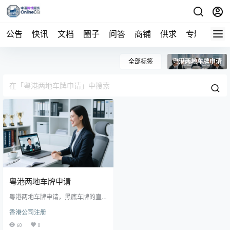
公告
快讯
文档
圈子
问答
商铺
供求
专题
导航
全部标签
粤港两地车牌申请
粤港两地车牌申请
粤港两地车牌申请，黑底车牌的直
通车过关免下车 深圳湾口岸、莲塘
香港公司注册
口岸等可供选择 包括官费，车检费
等，不包括交强险和商业保险费
60
0