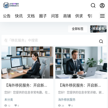
公告
快讯
文档
圈子
问答
商铺
供求
专题
导航
全部标签
移民服务
【海外移民服务：开启新生
【海外移民服务：开启新生
活的关键一步】
您好！您提供的信息非常有趣。在
活的关键一步】
您好！您提供的信息非常详细，谢
当今全球化背景下，海外移民确实
谢您的分享。移民服务行业确实为
未分类
海外移民服务
成为了许多人提升生活质量和实现
个人提供了更多选择和便利，但同
发展的选择。专业移民服务能有效
时也要求消费者具备一定的辨别能
12
0
28
0
应对复杂的法律程序和文化适应问
力和谨慎态度。