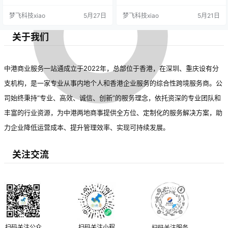
题，降低风险与压力。选择可靠机
梦飞科技xiao
5月27日
梦飞科技xiao
5月21日
构需关注其信誉、资质及成功案
例。优质移民服务不仅帮助顺利移
民，还可能带来长期的教育、职业
关于我们
和社会福利等收益。借助专业支
持，移民过程更为安全高效，助力
开启新生活。
中港商业服务一站通成立于2022年，总部位于香港，在深圳、重庆设有分
支机构，是一家专业从事内地个人和香港企业服务的综合性跨境服务商。公
司始终秉持“专业、高效、诚信、创新”的服务理念，依托资深的专业团队和
丰富的行业资源，为中港两地商事提供全方位、定制化的服务解决方案，助
力企业降低运营成本、提升管理效率、实现可持续发展。
关注交流
扫码关注公众
扫码关注小程
扫码关注服务