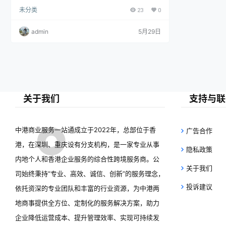
8%，主要受签证政策放宽、经济环境变化及家庭团聚
未分类
23
0
需求影响。技术、投资和留学移民为主流，美国、加
日，多家移民服务机构表示，近期咨询量
拿大等传统国家仍受欢迎，新西兰、新加坡等新兴目
的地也逐渐兴起。行业面临转型升级，客户要求提
显著上升，反映出国际移民需求的多样化
admin
5月29日
高，政策变动频繁，服务商需增强专业能力。同时，
人工智能和大数据推动数字化转型，提升服务效率。
趋势。
专家建议申请人谨慎选择，相关部门加强监管以保障
权益。
关于我们
支持与联
中港商业服务一站通成立于2022年，总部位于香
广告合作
港，在深圳、重庆设有分支机构，是一家专业从事
隐私政策
内地个人和香港企业服务的综合性跨境服务商。公
关于我们
司始终秉持“专业、高效、诚信、创新”的服务理念，
投诉建议
依托资深的专业团队和丰富的行业资源，为中港两
地商事提供全方位、定制化的服务解决方案，助力
企业降低运营成本、提升管理效率、实现可持续发