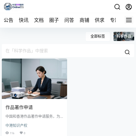
公告
快讯
文档
圈子
问答
商铺
供求
专题
导航
全部标签
科学作品
作品著作申请
中国和香港作品著作申请服务，为
文学、艺术、科学等作品申请著作
中港知识产权
权； 包括官费和服务费，并可提供
作品估值服务
116
0