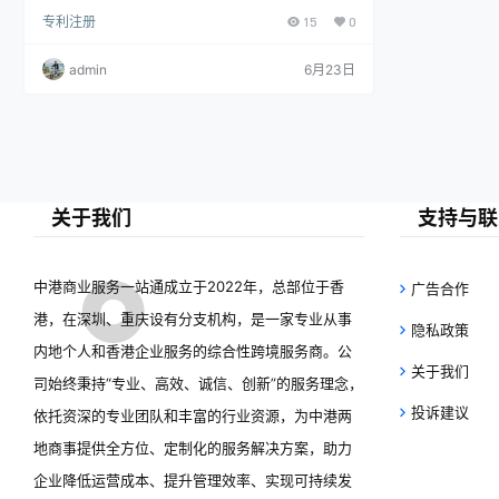
增长12.3%，其中发明专利占比38.5%。增长得益于
专利注册
15
0
国家科技创新支持及企业研发投入增加，研发经费支
比增长12.3%，其中发明专利占比持续提
出同比增长11.4%。知识产权局优化审批流程，发明
专利审查周期缩短至18个月，并推出优先审查机制。
升，显示出我国科技创新能力稳步增强。
admin
6月23日
专家指出，专利数量增长反映科技实力提升，助力产
业升级，未来专利质量与国际竞争力将进一步增强。
关于我们
支持与联
中港商业服务一站通成立于2022年，总部位于香
广告合作
港，在深圳、重庆设有分支机构，是一家专业从事
隐私政策
内地个人和香港企业服务的综合性跨境服务商。公
关于我们
司始终秉持“专业、高效、诚信、创新”的服务理念，
投诉建议
依托资深的专业团队和丰富的行业资源，为中港两
地商事提供全方位、定制化的服务解决方案，助力
企业降低运营成本、提升管理效率、实现可持续发