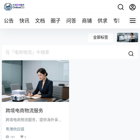
公告
快讯
文档
圈子
问答
商铺
供求
专题
导航
全部标签
电商物流
跨境电商物流服务‌
跨境电商物流服务‌，提供‌海外采
购、国际货运、进口清关、保税仓
粤港供应链
储及供应链金融‌等核心服务。
189
0