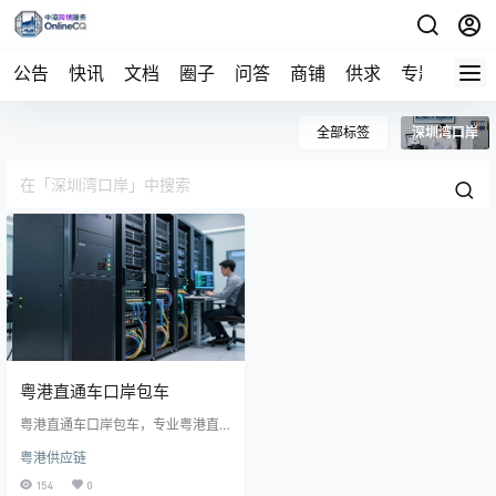
公告
快讯
文档
圈子
问答
商铺
供求
专题
导航
全部标签
深圳湾口岸
粤港直通车口岸包车
粤港直通车口岸包车，专业粤港直
通车深圳湾口岸包车，24小时接
粤港供应链
送，覆盖全港，接受预约，高端出
行，拒绝中途加价，欢迎咨询
154
0