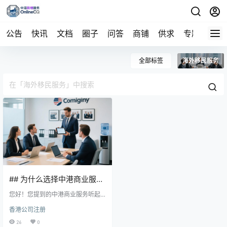
公告
快讯
文档
圈子
问答
商铺
供求
专题
导航
全部标签
海外移民服务
## 为什么选择中港商业服
务？
您好！您提到的中港商业服务听起
来很不错。它们为企业提供一站式
香港公司注册
解决方案，涵盖香港公司注册、会
计报税审计、海外移民、知识产权
26
0
保护及供应链管理等。同时，还提