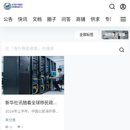
公告
快讯
文档
圈子
问答
商铺
供求
专题
导航
全部标签
海外移民政策
新华社讯随着全球移民政策
持续调整，海外移民服务行
2024年上半年，中国公民海外移民
人数同比增长18%，主要受签证政策
未分类
业迎来新机遇与挑战。近
放宽、经济环境变化及家庭团聚需
求影响。技术、投资和留学移民为
23
0
主流，美国、加拿大等传统国家仍