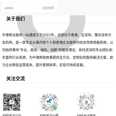
日，多家移民服务机构表
受欢迎，新西兰、新加坡等新兴目
admin
5月29日
示，近期咨询量显著上升，
的地也逐渐兴起。行业面临转型升
级，客户要求提高，政策变动频
反映出国际移民需求的多样
繁，服务商需增强专业能力。同
关于我们
时，人工智能和大数据推动数字化
化趋势。
转型，提升服务效率。专家建议申
请人谨慎选择，相关部门加强监管
以保障权益。
中港商业服务一站通成立于2022年，总部位于香港，在深圳、重庆设有分
支机构，是一家专业从事内地个人和香港企业服务的综合性跨境服务商。公
司始终秉持“专业、高效、诚信、创新”的服务理念，依托资深的专业团队和
丰富的行业资源，为中港两地商事提供全方位、定制化的服务解决方案，助
力企业降低运营成本、提升管理效率、实现可持续发展。
关注交流
扫码关注公众
扫码关注小程
扫码关注服务