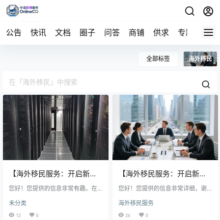
公告
快讯
文档
圈子
问答
商铺
供求
专题
导航
全部标签
海外移民
【海外移民服务：开启新生
【海外移民服务：开启新生
活的关键一步】
您好！您提供的信息非常有趣。在
活的关键一步】
您好！您提供的信息非常详细，谢
当今全球化背景下，海外移民确实
谢您的分享。移民服务行业确实为
未分类
海外移民服务
成为了许多人提升生活质量和实现
个人提供了更多选择和便利，但同
发展的选择。专业移民服务能有效
时也要求消费者具备一定的辨别能
12
0
26
0
应对复杂的法律程序和文化适应问
力和谨慎态度。