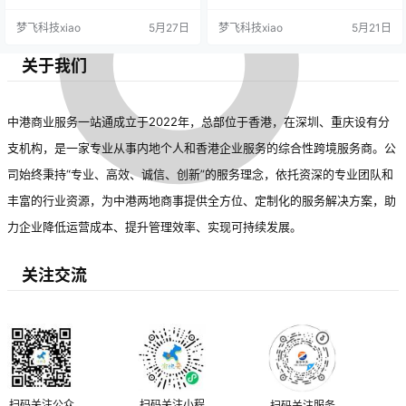
题，降低风险与压力。选择可靠机
梦飞科技xiao
5月27日
梦飞科技xiao
5月21日
构需关注其信誉、资质及成功案
例。优质移民服务不仅帮助顺利移
民，还可能带来长期的教育、职业
关于我们
和社会福利等收益。借助专业支
持，移民过程更为安全高效，助力
开启新生活。
中港商业服务一站通成立于2022年，总部位于香港，在深圳、重庆设有分
支机构，是一家专业从事内地个人和香港企业服务的综合性跨境服务商。公
司始终秉持“专业、高效、诚信、创新”的服务理念，依托资深的专业团队和
丰富的行业资源，为中港两地商事提供全方位、定制化的服务解决方案，助
力企业降低运营成本、提升管理效率、实现可持续发展。
关注交流
扫码关注公众
扫码关注小程
扫码关注服务