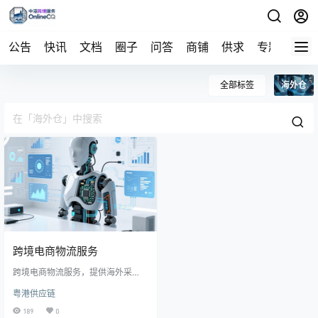
公告
快讯
文档
圈子
问答
商铺
供求
专题
导航
全部标签
海外仓
跨境电商物流服务‌
跨境电商物流服务‌，提供‌海外采
购、国际货运、进口清关、保税仓
粤港供应链
储及供应链金融‌等核心服务。
189
0