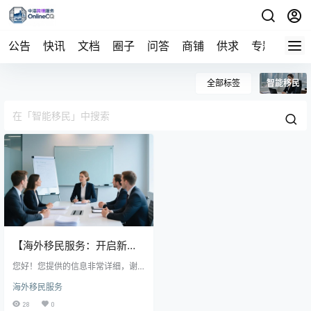
公告
快讯
文档
圈子
问答
商铺
供求
专题
导航
全部标签
智能移民
【海外移民服务：开启新生
活的关键一步】
您好！您提供的信息非常详细，谢
谢您的分享。移民服务行业确实为
海外移民服务
个人提供了更多选择和便利，但同
时也要求消费者具备一定的辨别能
28
0
力和谨慎态度。