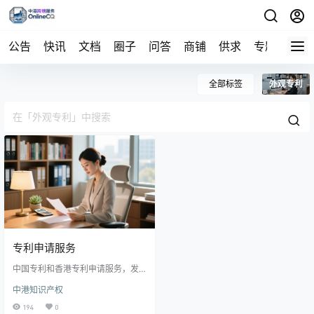
公告
快讯
文档
圈子
问答
商铺
供求
专题
导航
全部标签
外观专利
专利申请服务
中国专利和香港专利申请服务，发
明专利，实用新型，外观专利等 包
中港知识产权
括官费和服务费，并可提供专利转
化服务
194
0