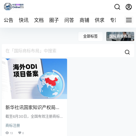
公告
快讯
文档
圈子
问答
商铺
供求
专题
导航
全部标签
国际商标布局
新华社讯国家知识产权局近
日发布数据显示，2024年上
截至6月30日，全国有效注册商标总
量突破4000万件，同比增长15.
商标注册
半年我国商标注册申请量同
7%，企业自主申请占比超85%。商
标增长得益于知识产权保护政策优
13
0
化及审查效率提升，同时中西部地