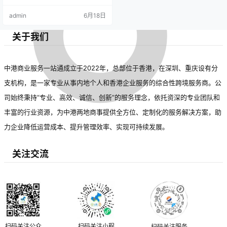
比增长12.3%，达到152万
区注册量增速显著，显示区域经济
admin
6月18日
件，创历史新高。这一数据
格局优化。此外，随着“一带一路”推
进，中国企业国际商标申请量增长1
反映出我国企业品牌意识持
7%，表明全球化战略加速。专家认
关于我们
为，商标数量增长反映经济活力与
续增强，市场活力进一步释
品牌创新能力提升，未来我国商标
事业将不断进步。
放。
中港商业服务一站通成立于2022年，总部位于香港，在深圳、重庆设有分
支机构，是一家专业从事内地个人和香港企业服务的综合性跨境服务商。公
司始终秉持“专业、高效、诚信、创新”的服务理念，依托资深的专业团队和
丰富的行业资源，为中港两地商事提供全方位、定制化的服务解决方案，助
力企业降低运营成本、提升管理效率、实现可持续发展。
关注交流
扫码关注公众
扫码关注小程
扫码关注服务