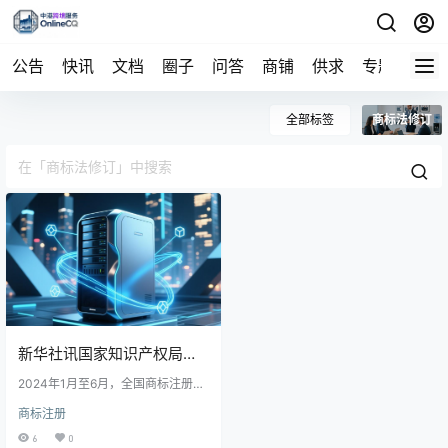
公告
快讯
文档
圈子
问答
商铺
供求
专题
导航
全部标签
商标法修订
新华社讯国家知识产权局近
日发布数据显示，2024年上
2024年1月至6月，全国商标注册申
请量达152.3万件，同比增长12.
商标注册
半年我国商标注册申请量同
3%，其中国内申请占比87.6%，显
示本土企业品牌保护意识增强。涉
6
0
外申请也保持增长，反映中国市场