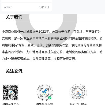
比增长12.3%，达到152万
的吸引力。商标注册量上升与知识
admin
6月19日
件，创历史新高。这一数据
产权保护力度加大密切相关，2023
年《商标法》修订及“放管服”改革推
反映出我国企业品牌意识持
动了审查效率提升。专家认为，商
关于我们
标增长体现企业品牌战略深化和经
续增强，市场活力进一步释
济高质量发展。未来，国家将推进
商标审查智能化，优化营商环境。
放。
中港商业服务一站通成立于2022年，总部位于香港，在深圳、重庆设有分
支机构，是一家专业从事内地个人和香港企业服务的综合性跨境服务商。公
司始终秉持“专业、高效、诚信、创新”的服务理念，依托资深的专业团队和
丰富的行业资源，为中港两地商事提供全方位、定制化的服务解决方案，助
力企业降低运营成本、提升管理效率、实现可持续发展。
关注交流
扫码关注公众
扫码关注小程
扫码关注服务