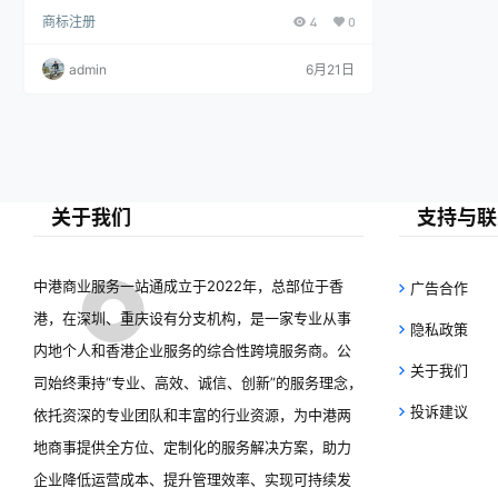
件，同比增长12%，显示企业品牌建设投入加大，知
商标注册
4
0
识产权保护意识增强。制造业、信息技术和服务业是
过15万件，较去年同期增长12%，显示出
主要申请领域。国家知识产权局通过电子化系统和快
速审查机制提升效率，审查周期缩短至6个月。同
我国企业品牌意识持续增强。
admin
6月21日
时，商标侵权案件数量上升，相关部门将加强执法力
度，维护市场秩序。业内人士认为，商标注册增长反
映我国知识产权体系不断完善。
关于我们
支持与联
中港商业服务一站通成立于2022年，总部位于香
广告合作
港，在深圳、重庆设有分支机构，是一家专业从事
隐私政策
内地个人和香港企业服务的综合性跨境服务商。公
关于我们
司始终秉持“专业、高效、诚信、创新”的服务理念，
投诉建议
依托资深的专业团队和丰富的行业资源，为中港两
地商事提供全方位、定制化的服务解决方案，助力
企业降低运营成本、提升管理效率、实现可持续发