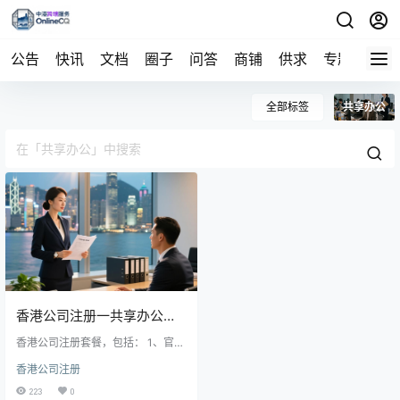
公告
快讯
文档
圈子
问答
商铺
供求
专题
导航
全部标签
共享办公
香港公司注册一共享办公和
收信地址及秘书服务
香港公司注册套餐，包括： 1、官
费； 2、一年地址挂靠，共享收信地
香港公司注册
址； 3、公司秘书服务； 4、资料齐
全一天可获得电子证件
223
0