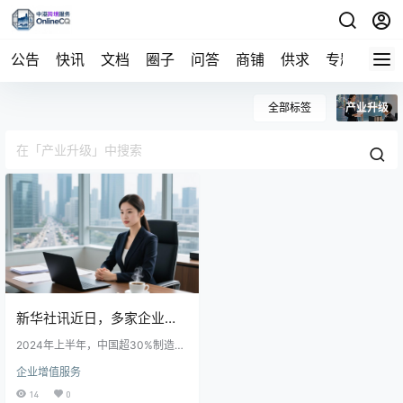
公告
快讯
文档
圈子
问答
商铺
供求
专题
导航
全部标签
产业升级
新华社讯近日，多家企业开
始通过提供增值服务提升客
2024年上半年，中国超30%制造企
业推出增值服务，同比增长15%，提
企业增值服务
户粘性与市场竞争力，这一
升客户满意度并创造新收入。这一
趋势源于市场需求变化及政策支
14
0
持，推动企业向服务型制造转型。