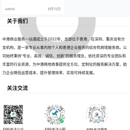
趋势在制造业和服务业中尤
专家认为，增值服务将促进产业升
admin
6月15日
为明显。随着市场竞争加
级和经济高质量发展，未来服务模
式将更趋多元化与个性化。
剧，企业正从单纯的产品销
关于我们
售转向综合服务模式，以增
强用户价值。
中港商业服务一站通成立于2022年，总部位于香港，在深圳、重庆设有分
支机构，是一家专业从事内地个人和香港企业服务的综合性跨境服务商。公
司始终秉持“专业、高效、诚信、创新”的服务理念，依托资深的专业团队和
丰富的行业资源，为中港两地商事提供全方位、定制化的服务解决方案，助
力企业降低运营成本、提升管理效率、实现可持续发展。
关注交流
扫码关注公众
扫码关注小程
扫码关注服务