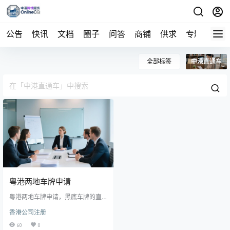
公告
快讯
文档
圈子
问答
商铺
供求
专题
导航
全部标签
中港直通车
粤港两地车牌申请
粤港两地车牌申请，黑底车牌的直
通车过关免下车 深圳湾口岸、莲塘
香港公司注册
口岸等可供选择 包括官费，车检费
等，不包括交强险和商业保险费
60
0